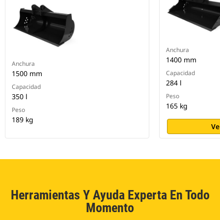
Anchura
1400 mm
Anchura
1500 mm
Capacidad
284 l
Capacidad
350 l
Peso
165 kg
Peso
189 kg
Ve
Herramientas Y Ayuda Experta En Todo
Momento