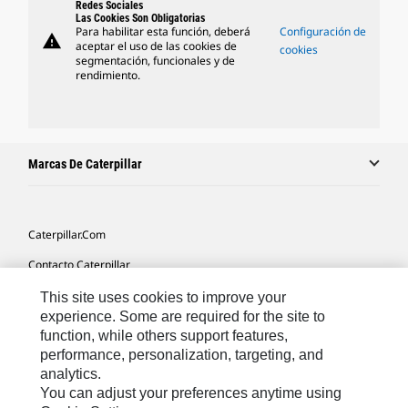
Redes Sociales
Las Cookies Son Obligatorias
Para habilitar esta función, deberá
Configuración de
warning
aceptar el uso de las cookies de
cookies
segmentación, funcionales y de
rendimiento.
Marcas De Caterpillar
Caterpillar.com
Contacto Caterpillar
Mis Preferencias De Marketing
This site uses cookies to improve your
experience. Some are required for the site to
Mapa Del Sitio
function, while others support features,
performance, personalization, targeting, and
Cookie Settings
analytics.
Aviso Legal
You can adjust your preferences anytime using