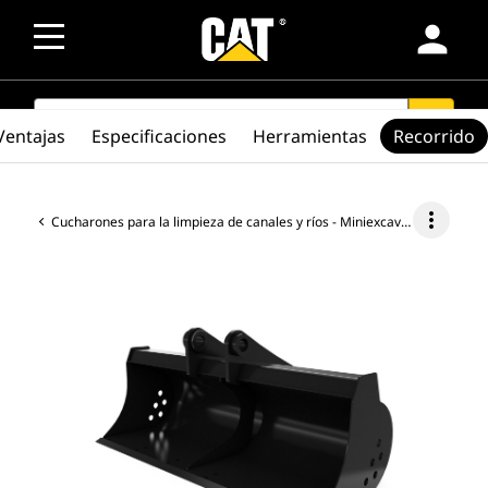
person
SEARCH
search
Ventajas
Especificaciones
Herramientas
Recorrido
more_vert
Cucharones para la limpieza de canales y ríos - Miniexcavadora