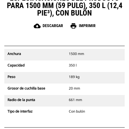
PARA 1500 MM (59 PULG), 350 L (12,4
PIE³), CON BULÓN
cloud_download
print
DESCARGAR
IMPRIMIR
Anchura
1500 mm
Capacidad
350 l
Peso
189 kg
Grosor de cuchilla base
20 mm
Radio de la punta
661 mm
Tipo de interfaz
Con bulón