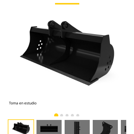
Toma en estudio
Vist