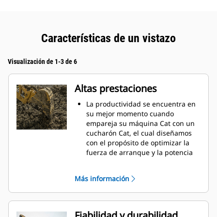
Características de un vistazo
Visualización de 1-3 de 6
Altas prestaciones
La productividad se encuentra en
su mejor momento cuando
empareja su máquina Cat con un
cucharón Cat, el cual diseñamos
con el propósito de optimizar la
fuerza de arranque y la potencia
de la máquina.
El perfil de revestimiento de doble
Más información
radio mejora el flujo de materiales
en el cucharón. El espacio libre
adicional en el talón garantiza que
la parte inferior del cucharón no
Fiabilidad y durabilidad