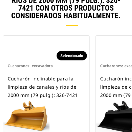
RÍOS DE 2000 MM (79 PULG.): 326-
seguros los implementos.
7421 CON OTROS PRODUCTOS
Los acoplamientos dedicados CW
CONSIDERADOS HABITUALMENTE.
están disponibles para todas las
excavadoras de cadenas y de
ruedas.
Seleccionado
Cucharones: excavadora
Cucharones: exc
Cucharón inclinable para la
Cucharón incl
limpieza de canales y ríos de
limpieza de c
2000 mm (79 pulg.): 326-7421
2000 mm (79 