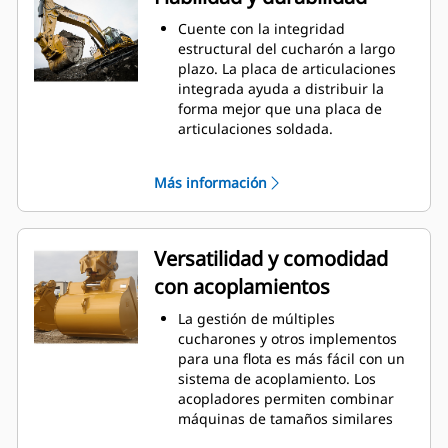
se arrastre, lo que reduce los
costes de mantenimiento.
Cuente con la integridad
Picos de consumo de combustible
estructural del cucharón a largo
durante la excavación. Los
plazo. La placa de articulaciones
cucharones Cat se han diseñado
integrada ayuda a distribuir la
para cortar material rápidamente
forma mejor que una placa de
para mejorar la eficiencia de
articulaciones soldada.
funcionamiento general de la
Los cucharones Cat se fabrican en
máquina.
acero resistente a la abrasión de
Más información
Cargue más material en menos
alta resistencia, especialmente en
tiempo. La forma del cucharón y
componentes de desgaste
las barras laterales mantienen la
excesivo.
mayor cantidad de material en el
Proteja las áreas más importantes
Versatilidad y comodidad
cucharón para cada carga.
de gran desgaste de su cucharón
con acoplamientos
con las herramientas de ataque
(GET) de Cat
. Los protectores de
®
La gestión de múltiples
barras laterales y las orejetas
cucharones y otros implementos
ayudan a preservar al máximo las
para una flota es más fácil con un
partes del cucharón que entran en
sistema de acoplamiento. Los
contacto y atraviesan los
acopladores permiten combinar
materiales.
máquinas de tamaños similares
Reduzca los costes de
compartan y cambiar implementos