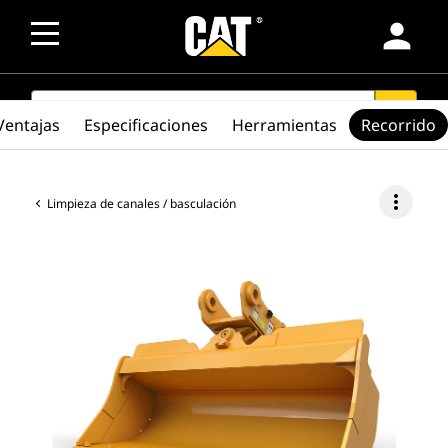
person
SEARCH
search
Ventajas
Especificaciones
Herramientas
Recorrido
more_vert
Limpieza de canales / basculación