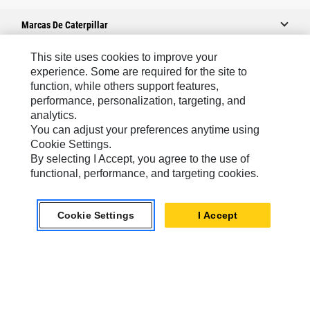
Marcas De Caterpillar
This site uses cookies to improve your
experience. Some are required for the site to
Caterpillar.com
function, while others support features,
performance, personalization, targeting, and
Contacto Caterpillar
analytics.
Mis Preferencias De Marketing
You can adjust your preferences anytime using
Cookie Settings.
Mapa Del Sitio
By selecting I Accept, you agree to the use of
Cookie Settings
functional, performance, and targeting cookies.
Aviso Legal
Cookie Settings
I Accept
Privacidad
Europe-Spanish
© 2026 Caterpillar. Reservados todos los derechos