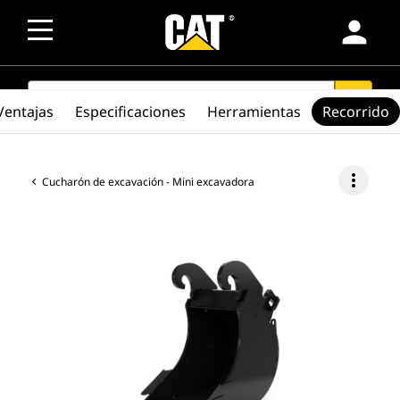
person
SEARCH
search
Ventajas
Especificaciones
Herramientas
Recorrido
more_vert
Cucharón de excavación - Mini excavadora