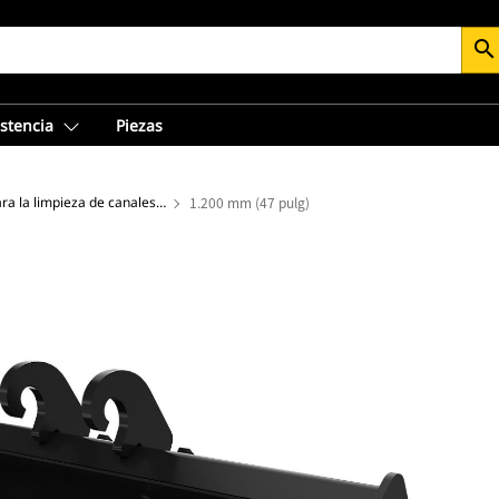
search
istencia
Piezas
Cucharones para la limpieza de canales y ríos - Miniexcavadora
1.200 mm (47 pulg)