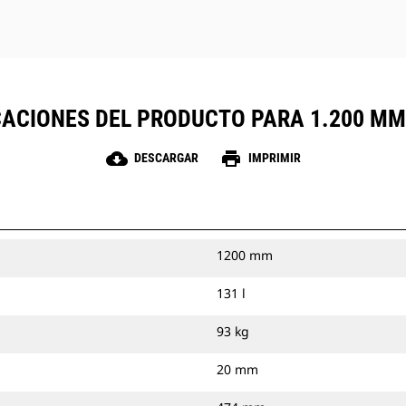
CACIONES DEL PRODUCTO PARA 1.200 MM 
cloud_download
print
DESCARGAR
IMPRIMIR
1200 mm
131 l
93 kg
20 mm