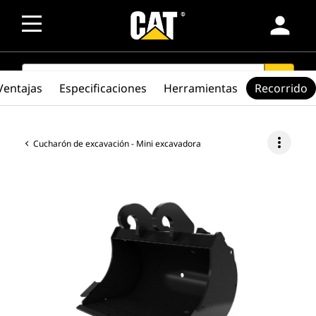
person
SEARCH
search
Ventajas
Especificaciones
Herramientas
Recorrido
more_vert
Cucharón de excavación - Mini excavadora