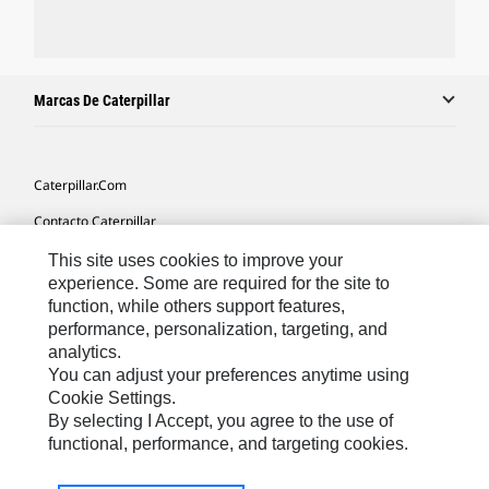
Marcas De Caterpillar
Caterpillar.com
Contacto Caterpillar
Mis Preferencias De Marketing
This site uses cookies to improve your
experience. Some are required for the site to
Mapa Del Sitio
function, while others support features,
performance, personalization, targeting, and
Cookie Settings
analytics.
Aviso Legal
You can adjust your preferences anytime using
Cookie Settings.
Privacidad
By selecting I Accept, you agree to the use of
functional, performance, and targeting cookies.