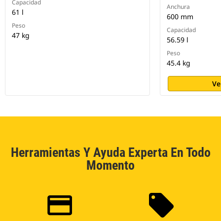
Capacidad
Anchura
61 l
600 mm
Peso
Capacidad
47 kg
56.59 l
Peso
45.4 kg
Ve
Herramientas Y Ayuda Experta En Todo
Momento