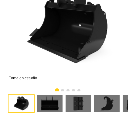
Toma en estudio
Vist