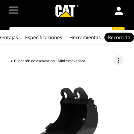
person
SEARCH
search
Ventajas
Especificaciones
Herramientas
Recorrido
more_vert
Cucharón de excavación - Mini excavadora