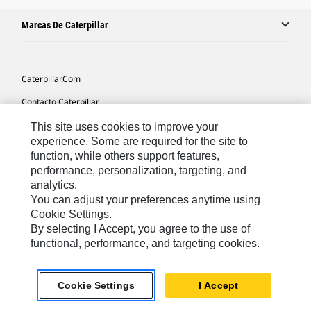
Marcas De Caterpillar
Caterpillar.com
Contacto Caterpillar
Mis Preferencias De Marketing
This site uses cookies to improve your
experience. Some are required for the site to
Mapa Del Sitio
function, while others support features,
performance, personalization, targeting, and
Cookie Settings
analytics.
Aviso Legal
You can adjust your preferences anytime using
Cookie Settings.
Privacidad
By selecting I Accept, you agree to the use of
functional, performance, and targeting cookies.
Europe-Spanish
© 2026 Caterpillar. Reservados todos los derechos
Cookie Settings
I Accept