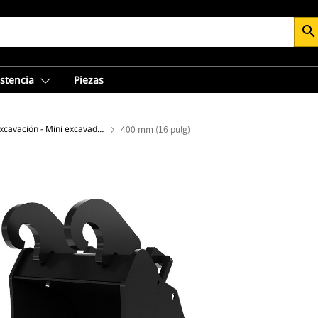
search
istencia
Piezas
Cucharón de excavación - Mini excavadora
400 mm (16 pulg)