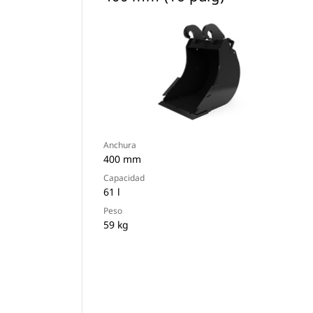
Anchura
400 mm
Capacidad
61 l
Peso
59 kg