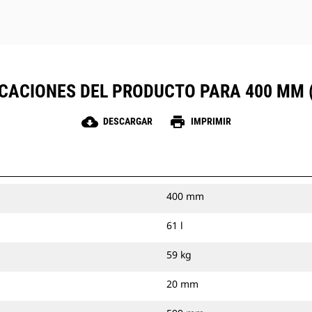
ICACIONES DEL PRODUCTO PARA 400 MM (
cloud_download
print
DESCARGAR
IMPRIMIR
400 mm
61 l
59 kg
20 mm