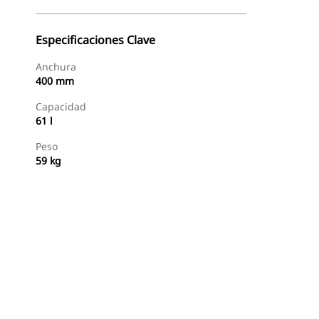
Especificaciones Clave
Anchura
400 mm
Capacidad
61 l
Peso
59 kg
Comprar Ahora
Solicitar Una Cotización