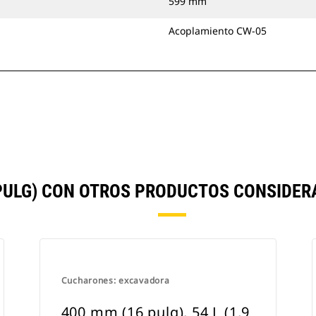
599 mm
Acoplamiento CW-05
PULG) CON OTROS PRODUCTOS CONSIDE
Cucharones: excavadora
400 mm (16 pulg), 54 L (1,9