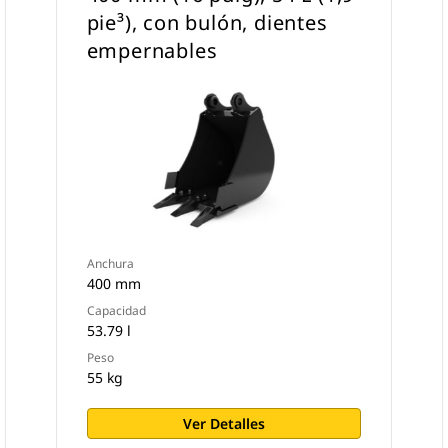
pie³), con bulón, dientes
empernables
Anchura
400 mm
Capacidad
53.79 l
Peso
55 kg
Ver Detalles