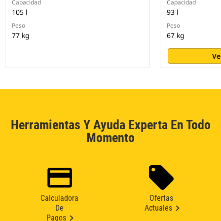
Capacidad
Capacidad
105 l
93 l
Peso
Peso
77 kg
67 kg
Ve
Herramientas Y Ayuda Experta En Todo
Momento
Calculadora
Ofertas
De
Actuales
Pagos