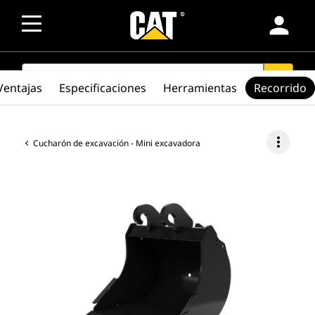
person
SEARCH
search
Ventajas
Especificaciones
Herramientas
Recorrido
more_vert
Cucharón de excavación - Mini excavadora