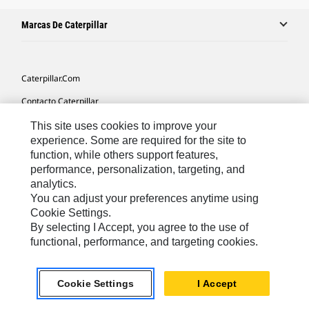
Marcas De Caterpillar
Caterpillar.com
Contacto Caterpillar
Mis Preferencias De Marketing
This site uses cookies to improve your
experience. Some are required for the site to
Mapa Del Sitio
function, while others support features,
performance, personalization, targeting, and
Cookie Settings
analytics.
Aviso Legal
You can adjust your preferences anytime using
Cookie Settings.
Privacidad
By selecting I Accept, you agree to the use of
functional, performance, and targeting cookies.
Europe-Spanish
© 2026 Caterpillar. Reservados todos los derechos
Cookie Settings
I Accept