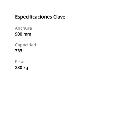
Especificaciones Clave
Anchura
900 mm
Capacidad
333 l
Peso
230 kg
Comprar Ahora
Solicitar Una Cotización