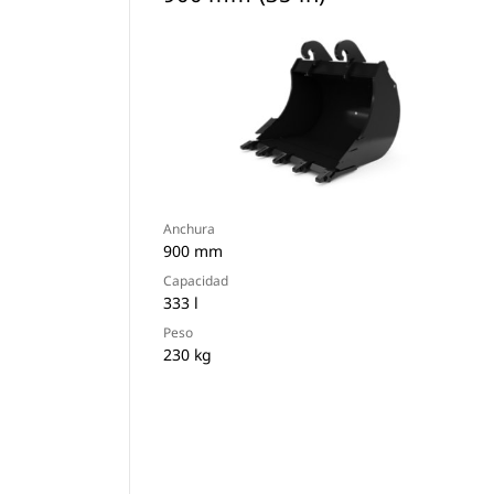
Anchura
900 mm
Capacidad
333 l
Peso
230 kg