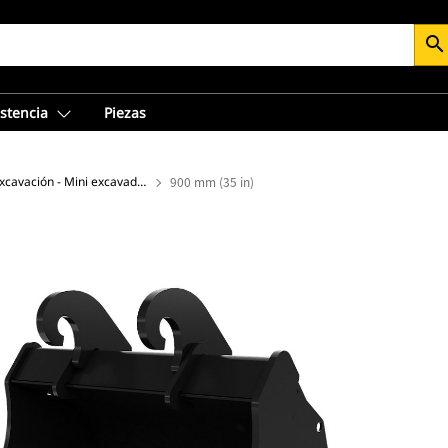
search
istencia
Piezas
Cucharón de excavación - Mini excavadora
900 mm (35 in)