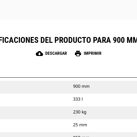
FICACIONES DEL PRODUCTO PARA 900 MM 
cloud_download
print
DESCARGAR
IMPRIMIR
900 mm
333 l
230 kg
25 mm