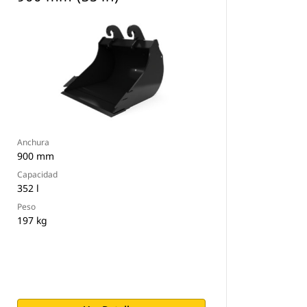
Anchura
900 mm
Capacidad
352 l
Peso
197 kg