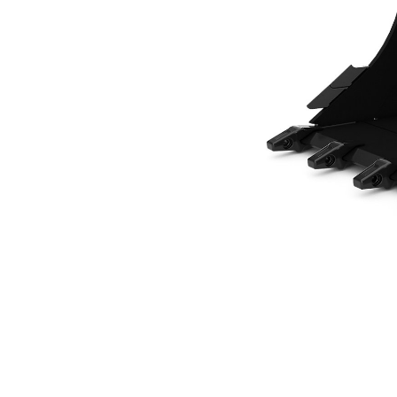
900 Mm (35 In)
Ven
Cambiar modelo