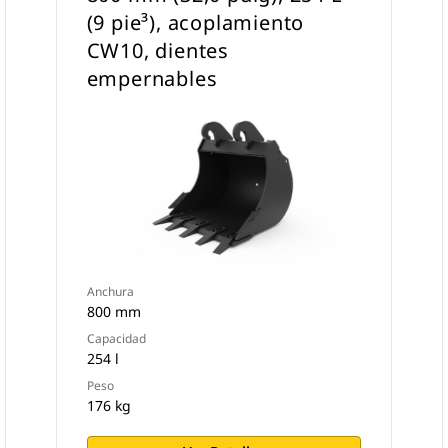
(9 pie³), acoplamiento
CW10, dientes
empernables
Anchura
800 mm
Capacidad
254 l
Peso
176 kg