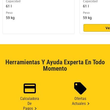
Capacidad
Capacidad
61 l
61 l
Peso
Peso
59 kg
59 kg
Ve
Herramientas Y Ayuda Experta En Todo
Momento
Calculadora
Ofertas
De
Actuales
Pagos