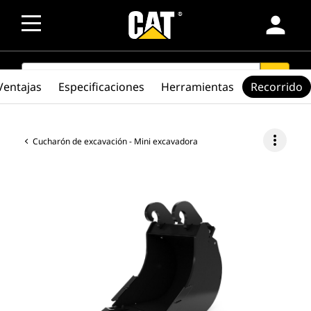
person
SEARCH
search
Ventajas
Especificaciones
Herramientas
Recorrido
more_vert
Cucharón de excavación - Mini excavadora