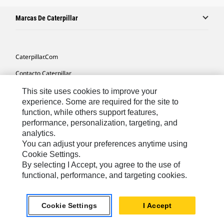
Marcas De Caterpillar
Caterpillar.com
Contacto Caterpillar
Mis Preferencias De Marketing
This site uses cookies to improve your
experience. Some are required for the site to
Mapa Del Sitio
function, while others support features,
performance, personalization, targeting, and
Cookie Settings
analytics.
Aviso Legal
You can adjust your preferences anytime using
Cookie Settings.
Privacidad
By selecting I Accept, you agree to the use of
functional, performance, and targeting cookies.
Europe-Spanish
© 2026 Caterpillar. Reservados todos los derechos
Cookie Settings
I Accept