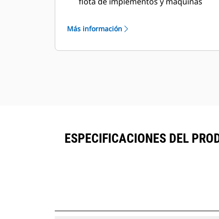
flota de implementos y máquinas
desde una sola fuente. Los
cucharones con seguimiento de
Más información
®
activos se pueden ver en VisionLink
junto con el equipo suscrito Product
™
Link
.
Mantenga la seguridad de los
activos. Los cucharones con
seguimiento de activos envían una
alerta si salen de los límites de una
zona, que se pueden configurar
fácilmente.
ESPECIFICACIONES DEL PRO