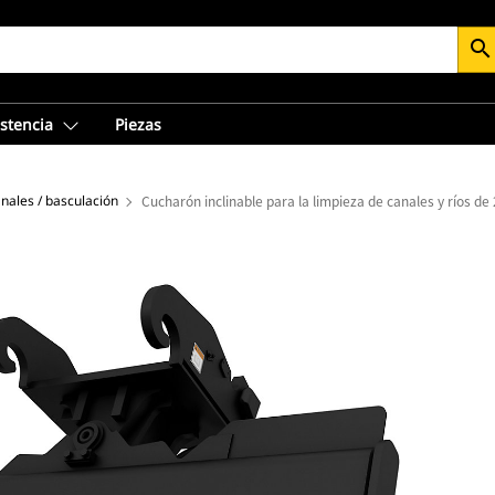
search
istencia
Piezas
nales / basculación
Cucharón inclinable para la limpieza de canales y ríos d