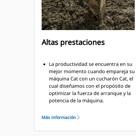
Altas prestaciones
La productividad se encuentra en su
mejor momento cuando empareja su
máquina Cat con un cucharón Cat, el
cual diseñamos con el propósito de
optimizar la fuerza de arranque y la
potencia de la máquina.
El perfil de revestimiento de doble
radio mejora el flujo de materiales en
Más información
el cucharón. El espacio libre adicional
en el talón garantiza que la parte