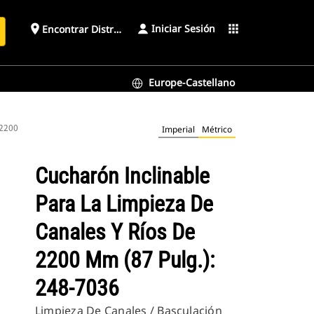
Iniciar Sesión
place
apps
Encontrar Distribuidor
Europe-Castellano
e 2200 mm (87 pulg.): 248-7036
Imperial
Métrico
Cucharón Inclinable
Para La Limpieza De
Canales Y Ríos De
2200 Mm (87 Pulg.):
248-7036
Limpieza De Canales / Basculación