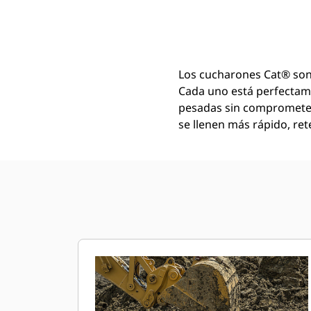
Cucharón Inclinable Para La Limpieza De Canales Y Ríos De 2200 Mm (87 Pulg.): 248-7036
Ven
Cambiar modelo
Los cucharones Cat® son
Cada uno está perfectam
pesadas sin comprometer 
se llenen más rápido, ret