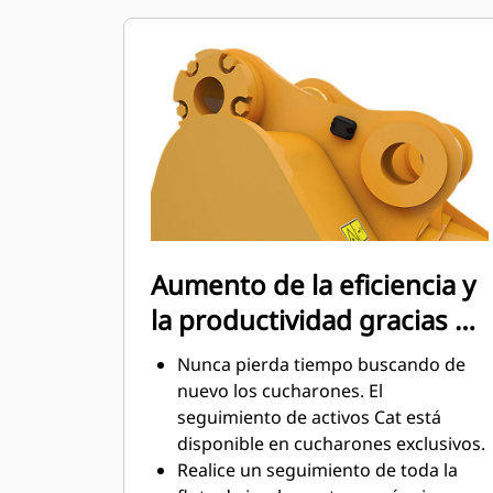
inferior del cucharón no se arrastre,
lo que reduce los costes de
mantenimiento.
Picos de consumo de combustible
durante la excavación. Los
cucharones Cat se han diseñado
para cortar material rápidamente
para mejorar la eficiencia de
funcionamiento general de la
máquina.
Cargue más material en menos
Aumento de la eficiencia y
tiempo. La forma del cucharón y las
la productividad gracias a
barras laterales mantienen la mayor
cantidad de material en el cucharón
las tecnologías Cat
Nunca pierda tiempo buscando de
para cada carga.
Connect integradas
nuevo los cucharones. El
seguimiento de activos Cat está
disponible en cucharones exclusivos.
Realice un seguimiento de toda la