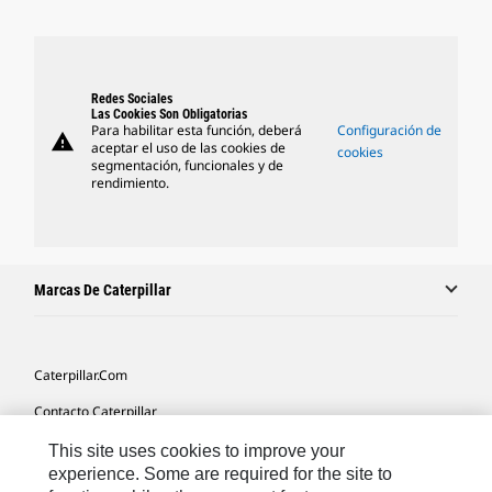
Redes Sociales
Las Cookies Son Obligatorias
Para habilitar esta función, deberá
Configuración de
warning
aceptar el uso de las cookies de
cookies
segmentación, funcionales y de
rendimiento.
Marcas De Caterpillar
Caterpillar.com
Contacto Caterpillar
Mis Preferencias De Marketing
This site uses cookies to improve your
experience. Some are required for the site to
Mapa Del Sitio