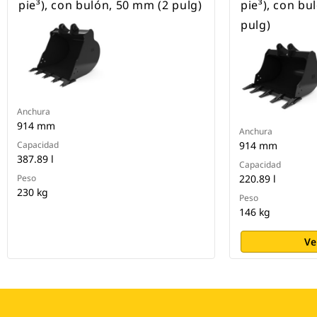
pie³), con bulón, 50 mm (2 pulg)
pie³), con bu
pulg)
Anchura
914 mm
Anchura
Capacidad
914 mm
387.89 l
Capacidad
Peso
220.89 l
230 kg
Peso
146 kg
Ve