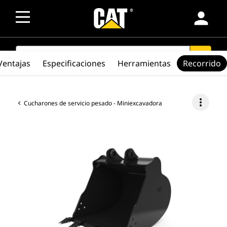
person
SEARCH
search
Ventajas
Especificaciones
Herramientas
Recorrido
more_vert
Cucharones de servicio pesado - Miniexcavadora