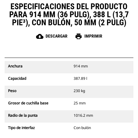
ESPECIFICACIONES DEL PRODUCTO
PARA 914 MM (36 PULG), 388 L (13,7
PIE³), CON BULÓN, 50 MM (2 PULG)
cloud_download
print
DESCARGAR
IMPRIMIR
Anchura
914 mm
Capacidad
387.89 l
Peso
230 kg
Grosor de cuchilla base
25 mm
Radio de la punta
1016.2 mm
Tipo de interfaz
Con bulón