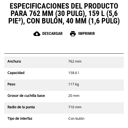
ESPECIFICACIONES DEL PRODUCTO
PARA 762 MM (30 PULG), 159 L (5,6
PIE³), CON BULÓN, 40 MM (1,6 PULG)
cloud_download
print
DESCARGAR
IMPRIMIR
Anchura
762 mm
Capacidad
158.6 l
Peso
117 kg
Grosor de cuchilla base
20 mm
Radio de la punta
710 mm
Tipo de interfaz
Con bulón