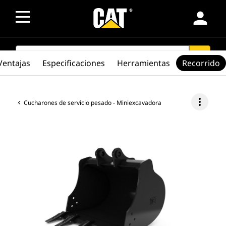
person
SEARCH
search
Ventajas
Especificaciones
Herramientas
Recorrido
more_vert
Cucharones de servicio pesado - Miniexcavadora