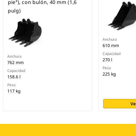
pie³), con bulón, 40 mm (1,6
pulg)
Anchura
610 mm
Capacidad
Anchura
270 l
762 mm
Peso
Capacidad
225 kg
158.6 l
Peso
117 kg
Ve