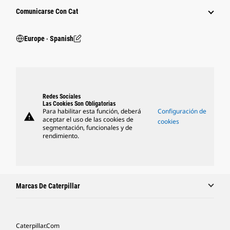
Comunicarse Con Cat
Europe ‧ Spanish
Redes Sociales
Las Cookies Son Obligatorias
Para habilitar esta función, deberá
Configuración de
warning
aceptar el uso de las cookies de
cookies
segmentación, funcionales y de
rendimiento.
Marcas De Caterpillar
Caterpillar.com