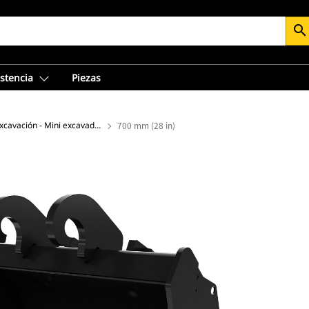
search
istencia
Piezas
Cucharón de excavación - Mini excavadora
700 mm (28 in)