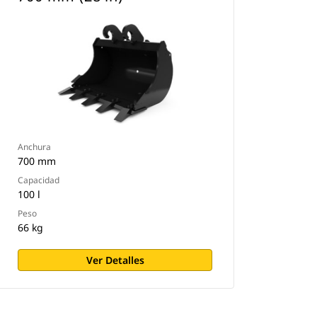
Anchura
700 mm
Capacidad
100 l
Peso
66 kg
Ver Detalles