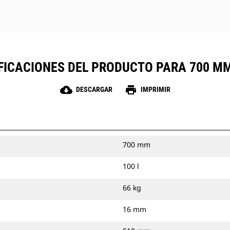
FICACIONES DEL PRODUCTO PARA 700 MM 
cloud_download
print
DESCARGAR
IMPRIMIR
700 mm
100 l
66 kg
16 mm