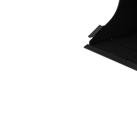
700 Mm (28 In)
Ven
Cambiar modelo