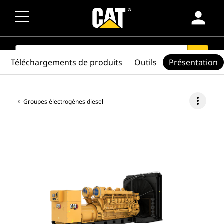
person
SEARCH
search
Téléchargements de produits
Outils
Présentation
more_vert
Groupes électrogènes diesel