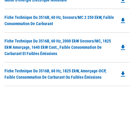
file_download
Guide D'énergie Électrique Nominale
P
O
Do
Fiche Technique Du 3516B, 60 Hz, Secours/MC 2 250 EkW, Faible
in
file_download
P
Consommation De Carburant
a
O
N
in
Ta
Do
Fiche Technique Du 3516B, 60 Hz, 2000 EkW Secours/MC, 1825
a
file_download
P
EkW Amorçage, 1640 EkW Cont., Faible Consommation De
N
O
Carburant Et Faibles Émissions
Ta
in
a
Do
Fiche Technique Du 3516B, 60 Hz, 1825 EkW, Amorçage-DCP,
N
file_download
P
Faible Consommation De Carburant Ou Faibles Émissions
Ta
O
in
a
N
Ta