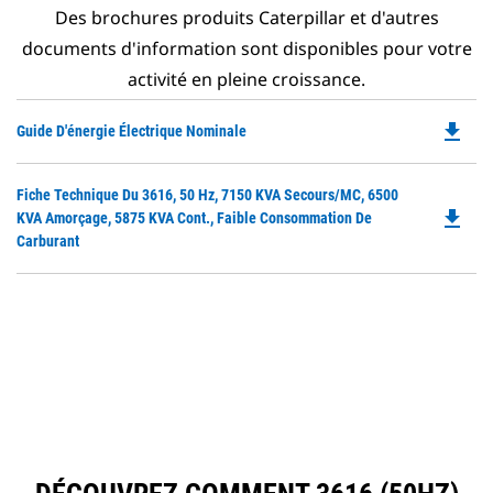
Des brochures produits Caterpillar et d'autres
documents d'information sont disponibles pour votre
activité en pleine croissance.
file_download
Do
Guide D'énergie Électrique Nominale
P
O
Do
Fiche Technique Du 3616, 50 Hz, 7150 KVA Secours/MC, 6500
in
file_download
P
KVA Amorçage, 5875 KVA Cont., Faible Consommation De
a
O
Carburant
N
in
Ta
a
N
Ta