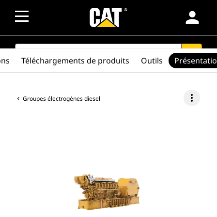
person
SEARCH
search
ons
Téléchargements de produits
Outils
Présentati
more_vert
Groupes électrogènes diesel