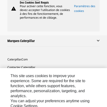
Des Cookies Sont Requis
Pour activer cette fonction, vous
Paramètres des
warning
devez accepter l'utilisation de cookies
cookies
à des fins de fonctionnement, de
performances et de ciblage.
Marques Caterpillar
Caterpillar.com
Contacter Caterpillar
Mes Préférences Marketing
This site uses cookies to improve your
experience. Some are required for the site to
Plan Du Site
function, while others support features,
performance, personalization, targeting, and
Cookie Settings
analytics.
Mentions Légales
You can adjust your preferences anytime using
Cookie Settings.
Confidentialité