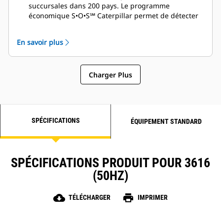
succursales dans 200 pays. Le programme
économique S•O•S℠ Caterpillar permet de détecter
l'état des composants internes du moteur, y compris
la présence de liquides et de sous-produits de
En savoir plus
combustion indésirables
Charger Plus
SPÉCIFICATIONS
ÉQUIPEMENT STANDARD
SPÉCIFICATIONS PRODUIT POUR 3616
(50HZ)
cloud_download
print
TÉLÉCHARGER
IMPRIMER