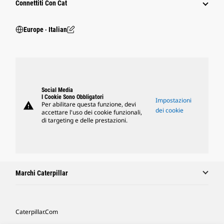
Connettiti Con Cat
Europe ‧ Italian
Social Media
I Cookie Sono Obbligatori
Impostazioni
warning
Per abilitare questa funzione, devi
dei cookie
accettare l'uso dei cookie funzionali,
di targeting e delle prestazioni.
Marchi Caterpillar
Caterpillar.com