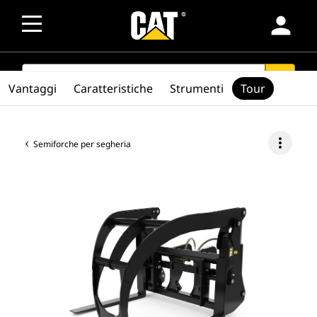
person
SEARCH
search
Vantaggi
Caratteristiche
Strumenti
Tour
more_vert
Semiforche per segheria