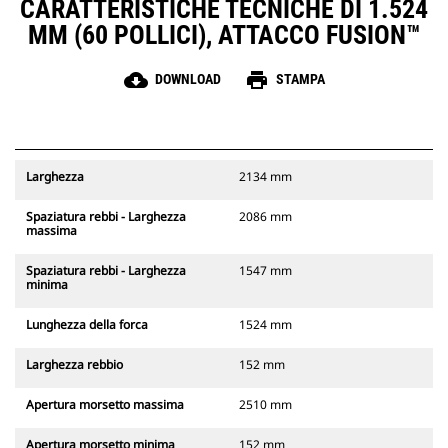
CARATTERISTICHE TECNICHE DI 1.524
MM (60 POLLICI), ATTACCO FUSION™
cloud_download
print
DOWNLOAD
STAMPA
Larghezza
2134 mm
Spaziatura rebbi - Larghezza
2086 mm
massima
Spaziatura rebbi - Larghezza
1547 mm
minima
Lunghezza della forca
1524 mm
Larghezza rebbio
152 mm
Apertura morsetto massima
2510 mm
Apertura morsetto minima
152 mm