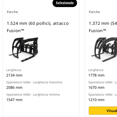
Selezionato
Forche
Forche
1.524 mm (60 pollici), attacco
1.372 mm (54 
Fusion™
Fusion™
Larghezza
Larghezza
2134 mm
1778 mm
Spaziatura rebbi - Larghezza massima
Spaziatura rebbi -
2086 mm
1670 mm
Spaziatura rebbi - Larghezza minima
Spaziatura rebbi -
1547 mm
1210 mm
Visual