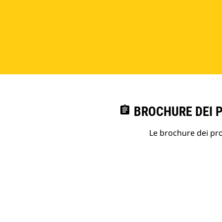
assignment
BROCHURE DEI 
Le brochure dei prod