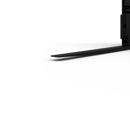
2.134 Mm (84")
Van
Cambia modello