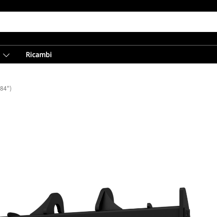
Ricambi
84")