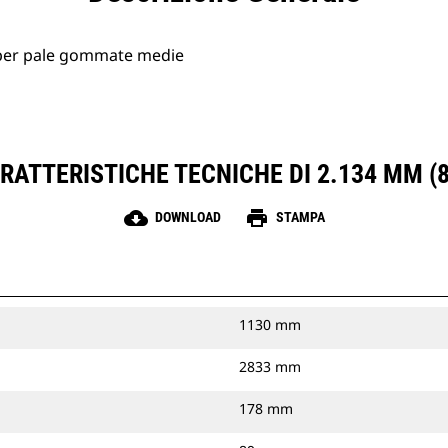
® per pale gommate medie
RATTERISTICHE TECNICHE DI 2.134 MM (8
cloud_download
print
DOWNLOAD
STAMPA
1130 mm
2833 mm
178 mm