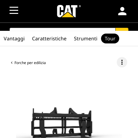
person
SEARCH
search
Vantaggi
Caratteristiche
Strumenti
Tour
more_vert
Forche per edilizia