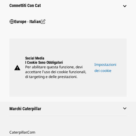
Connettiti Con Cat
Europe ‧ Italian
Social Media
I Cookie Sono Obbligatori
Impostazioni
warning
Per abilitare questa funzione, devi
dei cookie
accettare l'uso dei cookie funzionali,
di targeting e delle prestazioni.
Marchi Caterpillar
Caterpillar.com