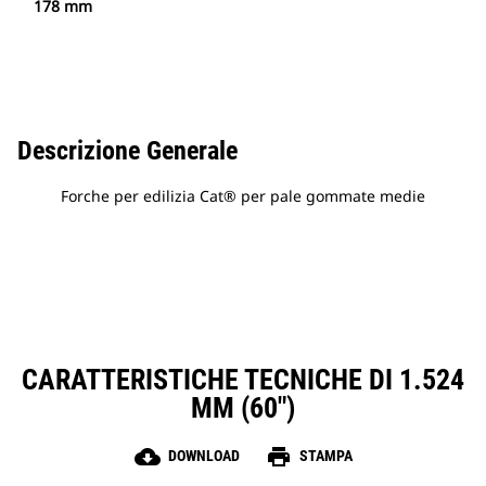
178 mm
Descrizione Generale
Forche per edilizia Cat® per pale gommate medie
CARATTERISTICHE TECNICHE DI 1.524
MM (60")
cloud_download
print
DOWNLOAD
STAMPA