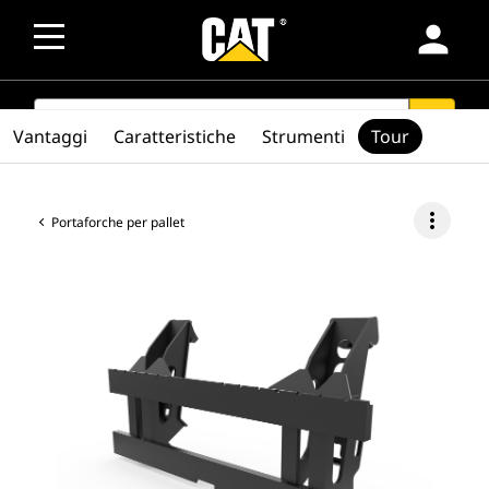
person
SEARCH
search
Vantaggi
Caratteristiche
Strumenti
Tour
more_vert
Portaforche per pallet