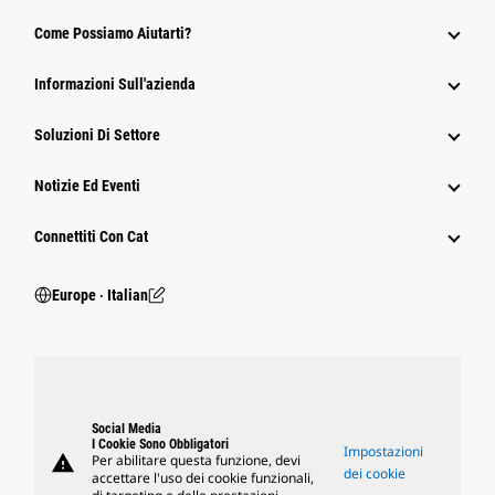
Come Possiamo Aiutarti?
Informazioni Sull'azienda
Soluzioni Di Settore
Notizie Ed Eventi
Connettiti Con Cat
Europe ‧ Italian
Social Media
I Cookie Sono Obbligatori
Impostazioni
warning
Per abilitare questa funzione, devi
dei cookie
accettare l'uso dei cookie funzionali,