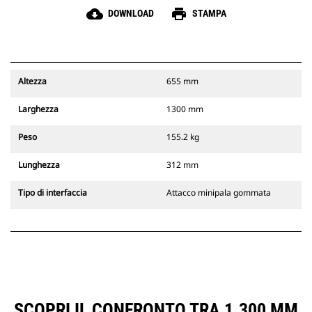
cloud_download
print
DOWNLOAD
STAMPA
Altezza
655 mm
Larghezza
1300 mm
Peso
155.2 kg
Lunghezza
312 mm
Tipo di interfaccia
Attacco minipala gommata
SCOPRI IL CONFRONTO TRA 1.300 MM