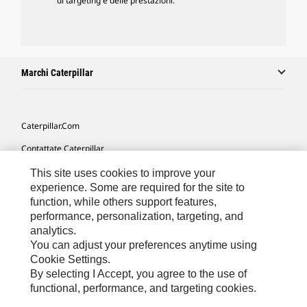
di targeting e delle prestazioni.
Marchi Caterpillar
Caterpillar.com
Contattate Caterpillar
Le Mie Preferenze Di Marketing
This site uses cookies to improve your
experience. Some are required for the site to
Mappa Del Sito
function, while others support features,
performance, personalization, targeting, and
Cookie Settings
analytics.
Informazioni Legali
You can adjust your preferences anytime using
Cookie Settings.
Tutela Della Privacy
By selecting I Accept, you agree to the use of
functional, performance, and targeting cookies.