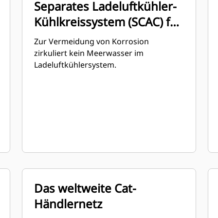
Separates Ladeluftkühler-
Kühlkreissystem (SCAC) für
die Klassen A–C
Zur Vermeidung von Korrosion
zirkuliert kein Meerwasser im
Ladeluftkühlersystem.
Das weltweite Cat-
Händlernetz