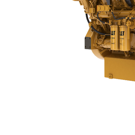
C32
Vort
Modell wechseln