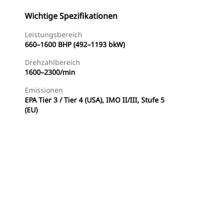
Wichtige Spezifikationen
Leistungsbereich
660–1600 BHP (492–1193 bkW)
Drehzahlbereich
1600–2300/min
Emissionen
EPA Tier 3 / Tier 4 (USA), IMO II/III, Stufe 5
(EU)
e
Händler Suchen
Angebot Anfragen