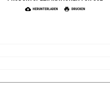
cloud_download
print
HERUNTERLADEN
DRUCKEN