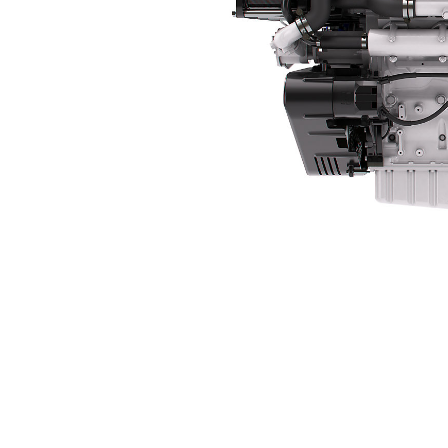
C32
Vort
Modell wechseln