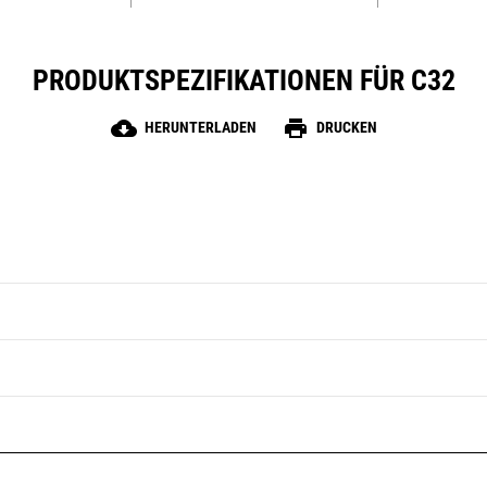
PRODUKTSPEZIFIKATIONEN FÜR C32
cloud_download
print
HERUNTERLADEN
DRUCKEN