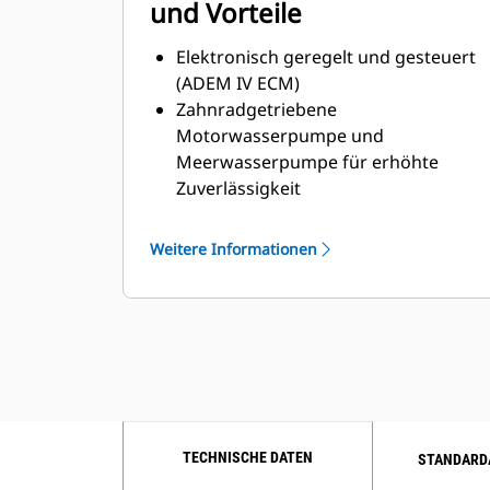
und Vorteile
Elektronisch geregelt und gesteuert
(ADEM IV ECM)
Zahnradgetriebene
Motorwasserpumpe und
Meerwasserpumpe für erhöhte
Zuverlässigkeit
MCS-Zertifizierungen verfügbar
Titanplatten-Wärmetauscher
Weitere Informationen
Seitliche Optionen zur Wartung links
und rechts verfügbar
TECHNISCHE DATEN
STANDARD