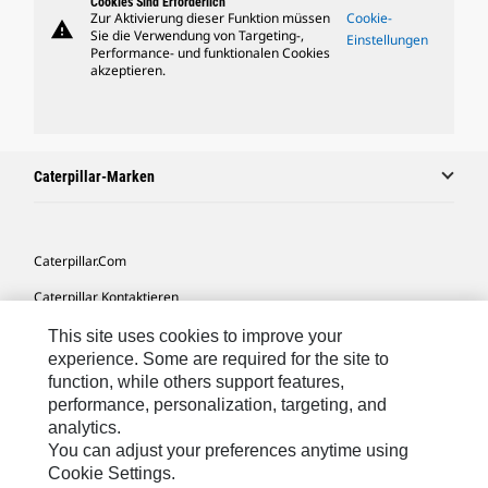
Cookies Sind Erforderlich
Zur Aktivierung dieser Funktion müssen
Cookie-
warning
Sie die Verwendung von Targeting-,
Einstellungen
Performance- und funktionalen Cookies
akzeptieren.
Caterpillar-Marken
Caterpillar.com
Caterpillar Kontaktieren
Meine Marketing-Präferenzen
This site uses cookies to improve your
experience. Some are required for the site to
Seitenübersicht
function, while others support features,
performance, personalization, targeting, and
Cookie Settings
analytics.
Rechtliche Hinweise
You can adjust your preferences anytime using
Cookie Settings.
Datenschutz