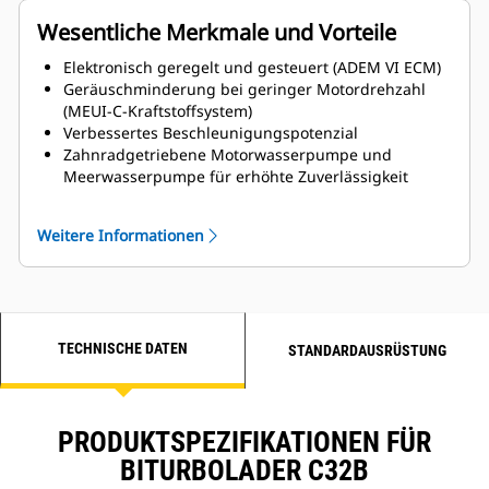
Wesentliche Merkmale und Vorteile
Elektronisch geregelt und gesteuert (ADEM VI ECM)
Geräuschminderung bei geringer Motordrehzahl
(MEUI-C-Kraftstoffsystem)
Verbessertes Beschleunigungspotenzial
Zahnradgetriebene Motorwasserpumpe und
Meerwasserpumpe für erhöhte Zuverlässigkeit
MCS-Zertifizierungen verfügbar
Titanplatten-Wärmetauscher
Weitere Informationen
Seitliche Optionen zur Wartung links und rechts
verfügbar
TECHNISCHE DATEN
STANDARDAUSRÜSTUNG
PRODUKTSPEZIFIKATIONEN FÜR
BITURBOLADER C32B