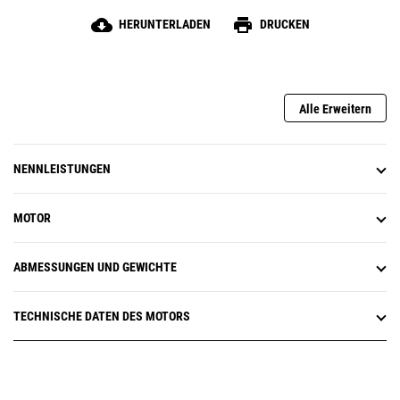
cloud_download
print
HERUNTERLADEN
DRUCKEN
Alle Erweitern
NENNLEISTUNGEN
MOTOR
ABMESSUNGEN UND GEWICHTE
TECHNISCHE DATEN DES MOTORS