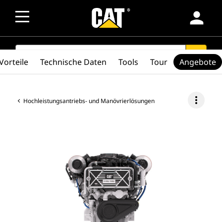
person
SEARCH
search
Vorteile
Technische Daten
Tools
Tour
Angebote
more_vert
Hochleistungsantriebs- und Manövrierlösungen