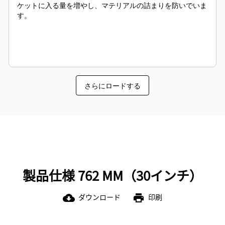
ケットに入る量を増やし、マテリアルの詰まりを防いでいま
す。
さらにロードする
製品仕様 762 MM（30インチ）
ダウンロード
印刷
cloud_download
print