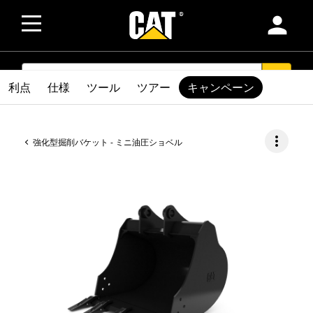
person
SEARCH
search
利点
仕様
ツール
ツアー
キャンペーン
more_vert
強化型掘削バケット - ミニ油圧ショベル