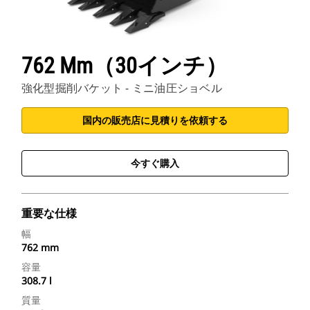
762 Mm（30インチ）
強化型掘削バケット - ミニ油圧ショベル
国内の販売店に見積りを依頼する
今すぐ購入
重要な仕様
幅
762 mm
容量
308.7 l
質量