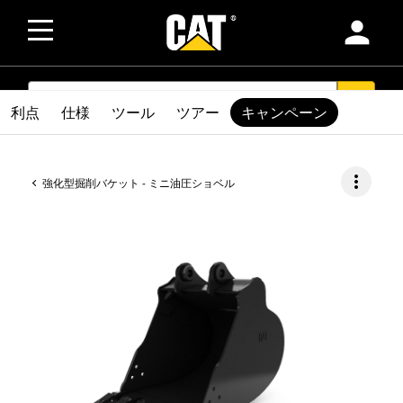
person
SEARCH
search
利点
仕様
ツール
ツアー
キャンペーン
more_vert
強化型掘削バケット - ミニ油圧ショベル