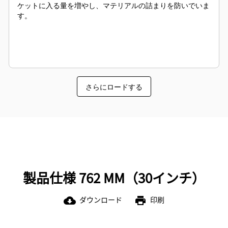
ケットに入る量を増やし、マテリアルの詰まりを防いでいま
す。
さらにロードする
製品仕様 762 MM（30インチ）
ダウンロード
印刷
cloud_download
print