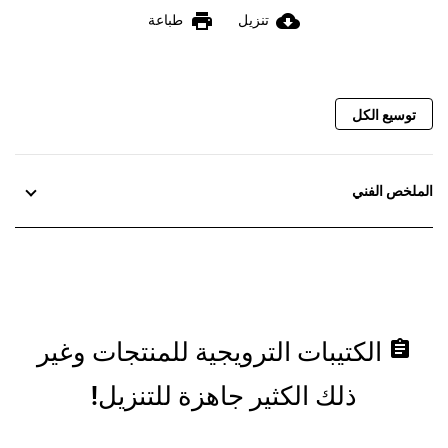
print
cloud_download
تنزيل
طباعة
توسيع الكل
الملخص الفني
assignment
الكتيبات الترويجية للمنتجات وغير
ذلك الكثير جاهزة للتنزيل!