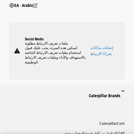
SA ‧ Arabic
Social Media
ملفات تعريف الارتباط مطلوبة
إعدادات ملٝات
لتمكين هذه الميزة، يجب عليك قبول
warning
استخدام ملفات تعريف الارتباط الخاصة
تعريٝ الارتباط
بالاستهداف والأداء وملفات تعريف الارتباط
الوظيفية.
Caterpillar Brands
Caterpillar.com
CAT التواصل من أجل خدمة المعدات ودعم