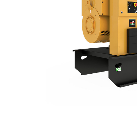
C9 | DE275E0
مزايا
تغيير الموديل