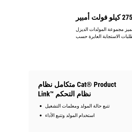
 تتراوح بين 275 كيلوفولت أمبير عند 50 هرتز، تتميز مجموعة المولدات الديزل DE250E0 بأنها مصممة
متكامل نظام Cat® Product
Link™ نظام التحكم
تتبع حالة المولد ومعلمات التشغيل
استخدام المولد وتتبع الأداء