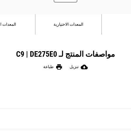
المعدات الاختيارية
المعدات ال
مواصفات المنتج لـ C9 | DE275E0
print
cloud_download
تنزيل
طباعة