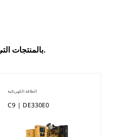
انظر كيف يقارن C9 | DE275E0 بالمنتجات التي تتم مقارنتها بشكل متكرر.
الطاقة الكهربائية
C9 | DE330E0