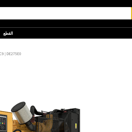
القطع
C9 | DE275E0