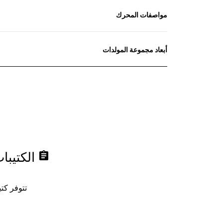
مواصفات المحرك
أبعاد مجموعة المولدات
assignment
الكتيبا
تتوفر كتيبات منتجات Caterpillar و