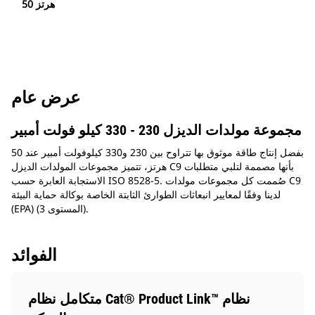
50 هرتز
عرض عام
مجموعة مولدات الديزل 230 - 330 كيلو فولت أمبير
بفضل إنتاج طاقة موثوق بها تتراوح بين 230 و330 كيلوفولت أمبير عند 50
هرتز، تتميز مجموعات المولدات الديزل C9 بأنها مصممة لتلبي متطلبات
الاستجابة العابرة حسب ISO 8528-5. صُممت كل مجموعات مولدات C9
لدينا وفقًا لمعايير انبعاثات الطوارئ الثابتة الخاصة بوكالة حماية البيئة
(EPA) (المستوى 3).
الفوائد
متكامل نظام Cat® Product Link™ نظام