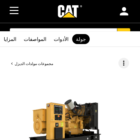
person
SEARCH
search
جولة
الأدوات
المواصفات
المزايا
more_vert
مجموعات مولدات الديزل