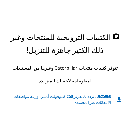
assignment
الكتيبات الترويجية للمنتجات وغير
ذلك الكثير جاهزة للتنزيل!
تتوفر كتيبات منتجات Caterpillar وغيرها من المستندات
المعلوماتية لأعمالك المتزايدة.
Downloadable
DE250E0، تردد 50 هرتز 250 كيلوفولت أمبير، ورقة مواصفات
file_download
PDF
الانبعاثات غير المعتمدة
Opens
in
a
New