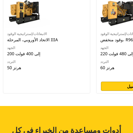
اثات/إستراتيجية الوقود
الانبعاثات/إستراتيجية الوقود
R96/EUIII
الاتحاد الأوروبي، المرحلة IIIA
الجهد
الجهد
2 إلى 480 فولت
200 إلى 400 فولت
التردد
التردد
60 هرتز
50 هرتز
يل
أدوات ومساعدة من الخبراء في كل