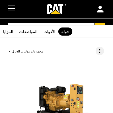
person
SEARCH
search
جولة
الأدوات
المواصفات
المزايا
more_vert
مجموعات مولدات الديزل