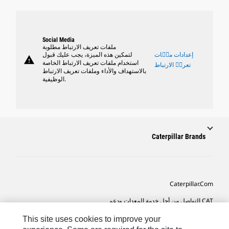
Social Media
ملفات تعريف الارتباط مطلوبة
إعدادات ملٝات
لتمكين هذه الميزة، يجب عليك قبول
warning
استخدام ملفات تعريف الارتباط الخاصة
تعريٝ الارتباط
بالاستهداف والأداء وملفات تعريف الارتباط
الوظيفية.
Caterpillar Brands
Caterpillar.com
CAT التواصل من أجل خدمة المعدات ودعم
تفضيلات التسويق الخاصة بي
This site uses cookies to improve your