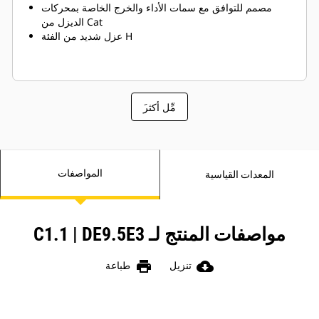
مصمم للتوافق مع سمات الأداء والخرج الخاصة بمحركات
الديزل من Cat
عزل شديد من الفئة H
َمِّل أكثر
المواصفات
المعدات القياسية
مواصفات المنتج لـ C1.1 | DE9.5E3
print
cloud_download
تنزيل
طباعة