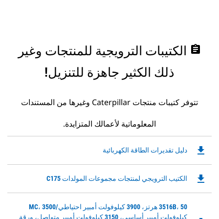
assignment
الكتيبات الترويجية للمنتجات وغير
ذلك الكثير جاهزة للتنزيل!
تتوفر كتيبات منتجات Caterpillar وغيرها من المستندات
المعلوماتية لأعمالك المتزايدة.
file_download
Downloadable
دليل تقديرات الطاقة الكهربائية
PDF
Opens
file_download
Downloadable
الكتيب الترويجي لمنتجات مجموعات المولدات C175
in
PDF
a
Opens
New
Downloadable
3516B، 50 هرتز، 3900 كيلوفولت أمبير احتياطي/MC، 3500
in
Tab
PDF
كيلوفولت أمبير أساسي، 3150 كيلوفولت أمبير متواصل، ورقة