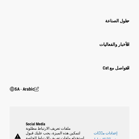
حلول الصناعة
الأخبار والفعاليات
التواصل مع Cat
SA ‧ Arabic
Social Media
ملفات تعريف الارتباط مطلوبة
إعدادات ملٝات
لتمكين هذه الميزة، يجب عليك قبول
warning
استخدام ملفات تعريف الارتباط الخاصة