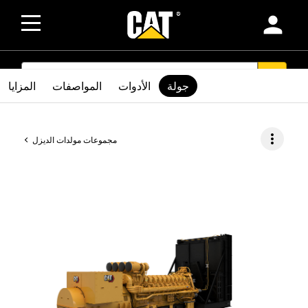
person
SEARCH
search
جولة
الأدوات
المواصفات
المزايا
more_vert
مجموعات مولدات الديزل