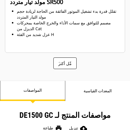
مولد تيار متردد SR500
تقلل قدرة بدء تشغيل الموتور الفائقة من الحاجة لزيادة حجم
مولد التيار المتردد
مصمم للتوافق مع سمات الأداء والخرج الخاصة بمحركات
الديزل من Cat
عزل شديد من الفئة H
َمِّل أكثر
المواصفات
المعدات القياسية
مواصفات المنتج لـ DE1500 GC
print
cloud_download
تنزيل
طباعة