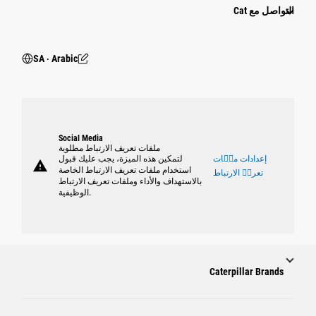
التواصل مع Cat
SA ‧ Arabic
Social Media
ملفات تعريف الارتباط مطلوبة
إعدادات ملٝات
لتمكين هذه الميزة، يجب عليك قبول
warning
استخدام ملفات تعريف الارتباط الخاصة
تعريٝ الارتباط
بالاستهداف والأداء وملفات تعريف الارتباط
الوظيفية.
Caterpillar Brands