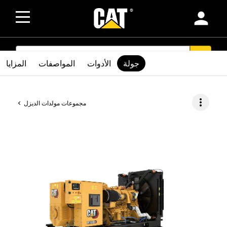
person
SEARCH
search
جولة
الأدوات
المواصفات
المزايا
more_vert
مجموعات مولدات الديزل