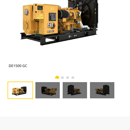
DE1500 GC
DE1