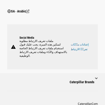
SA ‧ Arabic
Social Media
ملفات تعريف الارتباط مطلوبة
إعدادات ملٝات
لتمكين هذه الميزة، يجب عليك قبول
warning
استخدام ملفات تعريف الارتباط الخاصة
تعريٝ الارتباط
بالاستهداف والأداء وملفات تعريف الارتباط
الوظيفية.
Caterpillar Brands
Caterpillar.com