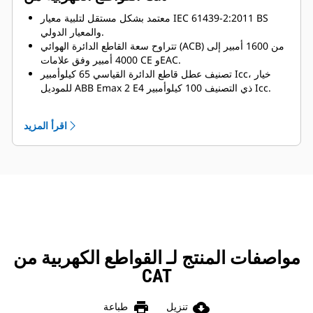
معتمد بشكل مستقل لتلبية معيار IEC 61439-2:2011 BS
والمعيار الدولي.
تتراوح سعة القاطع الدائرة الهوائي (ACB) من 1600 أمبير إلى
4000 أمبير وفق علامات CE وEAC.
تصنيف عطل قاطع الدائرة القياسي 65 كيلوأمبير Icc، خيار
للموديل ABB Emax 2 E4 ذي التصنيف 100 كيلوأمبير Icc.
التصنيف العالي لأعطال المجموعة المعتمدة، اختبار حتى 100
كيلو أمبير / 1s ICW
اقرأ المزيد
تم اختبار ارتفاع درجة الحرارة القياسية المعتمد.
التحقق من التصميم وفق الملحق "د" من المعيار IEC 61439-
2:2011
حجم أصغر يتماشى مع تصميم مجموعة المولد.
إدارة مسارات الكابلات المبتكرة.
المعيارية:
مصمم حول وحدات 150 مم في 3 محاور.
يستخدم الإطار شبكة 25 مم للسماح باستخدام نظام قابل
للتكوين بالكامل.
مواصفات المنتج لـ القواطع الكهربية من
سهولة التوسيع والترقية.
نحاس HDHC:
CAT
يعمل النحاس مقاس 10 مم القياسي مع مسافة تباعد 10 مم
على تحسين طرد الحرارة.
print
cloud_download
تنزيل
طباعة
دعامات قضيب توصيل من فولاذ لا يصدأ، تقلل من التيارات