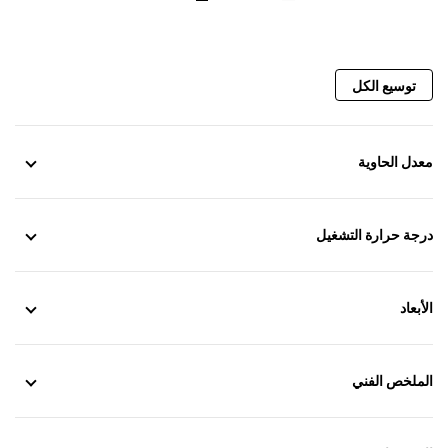
الدوامية.
خيار مطلي بالقصدير بالكامل.
خيارات القاطع:
وهو يستوعب قواطع دوائر ثابتة وقابلة للسحب.
توسيع الكل
خيار 3 أو 4 أقطاب.
خيار يدوي أو آلي.
خيار تحديد باب قاطع الدائرة الهوائي (ACB).
خيارات الحاوية: خيارات حتى فصل النموذج 4b.
معدل الحاوية
قابل للضبط للدخول من الأعلى أو الأسفل.
عروة رفع دوارة (رفع رباعي النقاط) للأقسام الفردية.
خيار حماية IP54.
درجة حرارة التشغيل
خيار 50 درجة مئوية.
خيار تضمين وحدات تحكم في المولد أو وحدة التحكم المنطقي
القابل للبرمجة (PLC).
مطلي بمسحوق أبيض بمواصفات إعلانات المنتجات البيئية
الأبعاد
(EPD)، خيار للألوان المخصصة.
اختبارات روتينية تلقائية داخلية.
لوحة تصنيف.
ضمان Cat.
الملخص الفني