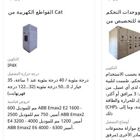
 ووحدات التحكم
القواطع الكهربية من Cat
التكوين
IP4X
التكوين
ة بحسب الاستخدام
درجة حرارة التشغيل
35 درجة مئوية / 40 درجة مئوية عند 1 ساعة،
حكم، صُممت لتلبية
خيار لـ 0…50 درجة مئوية (32…122 درجة
 لدى أي عميل. من
فهرنهايت)
الأمثلة على ذلك: 3 مرافق أو أكثر،
ك للحرارة والطاقة
عروض قياسية
(CHP)، وأنظمة فرز الحمل المعقدة، وما إلى
600 مم للموديل ABB Emax2 E2 1600 -
ذلك
2500 أمبير. 750 مم للموديل ABB Emax2
E4 3200 - 4000 أمبير. 1200 مم للموديل
أوضاع التشغيل
ABB Emax2 E6 4000 - 6300 أمبير.
 موازاة مجموعات
صادر الأخرى (مرفق