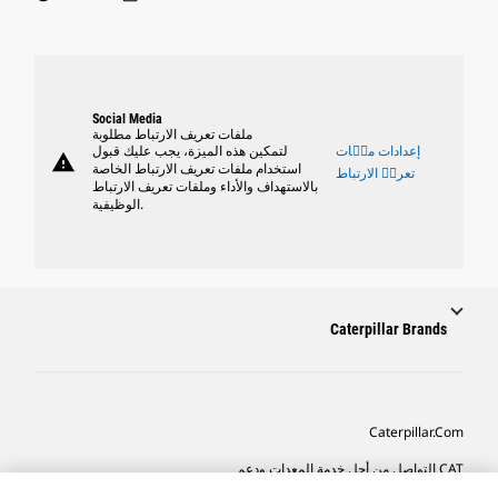
Social Media
ملفات تعريف الارتباط مطلوبة
إعدادات ملٝات
لتمكين هذه الميزة، يجب عليك قبول
warning
استخدام ملفات تعريف الارتباط الخاصة
تعريٝ الارتباط
بالاستهداف والأداء وملفات تعريف الارتباط
الوظيفية.
Caterpillar Brands
Caterpillar.com
CAT التواصل من أجل خدمة المعدات ودعم