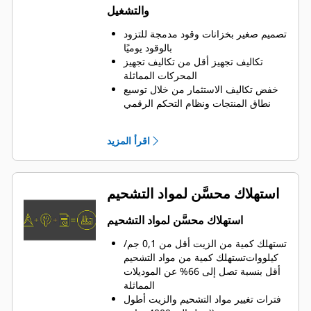
والتشغيل
تصميم صغير بخزانات وقود مدمجة للتزود
بالوقود يوميًا
تكاليف تجهيز أقل من تكاليف تجهيز
المحركات المماثلة
خفض تكاليف الاستثمار من خلال توسيع
نطاق المنتجات ونظام التحكم الرقمي
TPEM
فواصل زمنية طويلة بين أعمال الصيانة
اقرأ المزيد
(تصل إلى 80000 ساعة)
إدارة محسَّنة للزيت
استهلاك محسَّن لمواد التشحيم
استهلاك محسَّن لمواد التشحيم
تستهلك كمية من الزيت أقل من 0,1 جم/
كيلووات
تستهلك كمية من مواد التشحيم
أقل بنسبة تصل إلى 66% عن الموديلات
المماثلة
فترات تغيير مواد التشحيم والزيت أطول