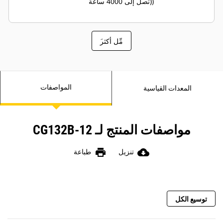
(تصل إلى 4000 ساعة)
َمِّل أكثر
المواصفات
المعدات القياسية
مواصفات المنتج لـ CG132B-12
print
cloud_download
تنزيل
طباعة
توسيع الكل