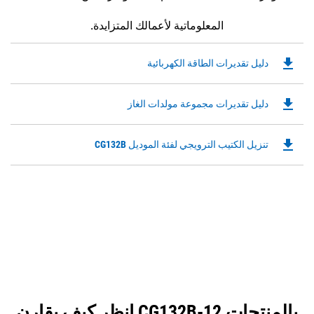
المعلوماتية لأعمالك المتزايدة.
file_download
Downloadable
دليل تقديرات الطاقة الكهربائية
PDF
Opens
file_download
Downloadable
دليل تقديرات مجموعة مولدات الغاز
in
PDF
a
Opens
New
file_download
Downloadable
تنزيل الكتيب الترويجي لفئة الموديل CG132B
in
Tab
PDF
a
Opens
New
in
Tab
a
New
Tab
انظر كيف يقارن CG132B-12 بالمنتجات