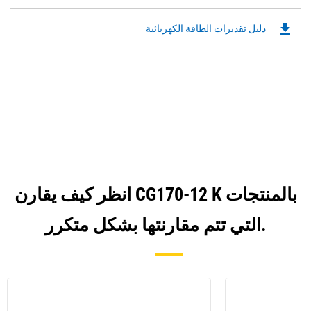
PDF
a
Opens
New
file_download
Downloadable
دليل تقديرات الطاقة الكهربائية
in
Tab
PDF
a
Opens
New
in
Tab
a
New
Tab
انظر كيف يقارن CG170-12 K بالمنتجات
التي تتم مقارنتها بشكل متكرر.