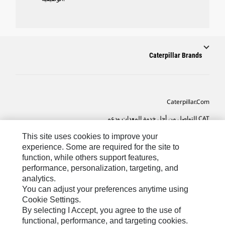
Caterpillar Brands
Caterpillar.com
CAT التواصل من أجل خدمة المعدات ودعم
تفضيلات التسويق الخاصة بي
This site uses cookies to improve your
experience. Some are required for the site to
خريطة الموقع
function, while others support features,
performance, personalization, targeting, and
Cookie Settings
analytics.
قانوني
You can adjust your preferences anytime using
Cookie Settings.
الخصوصية
By selecting I Accept, you agree to the use of
functional, performance, and targeting cookies.