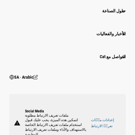
حلول الصناعة
الأخبار والفعاليات
التواصل مع Cat
SA ‧ Arabic
Social Media
ملفات تعريف الارتباط مطلوبة
إعدادات ملٝات
لتمكين هذه الميزة، يجب عليك قبول
warning
استخدام ملفات تعريف الارتباط الخاصة
تعريٝ الارتباط
بالاستهداف والأداء وملفات تعريف الارتباط
الوظيفية.