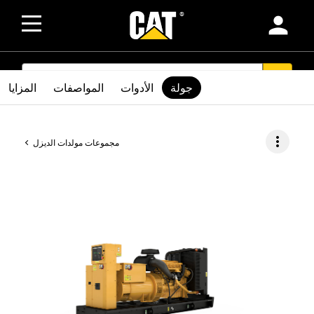
person
SEARCH
search
جولة
الأدوات
المواصفات
المزايا
more_vert
مجموعات مولدات الديزل