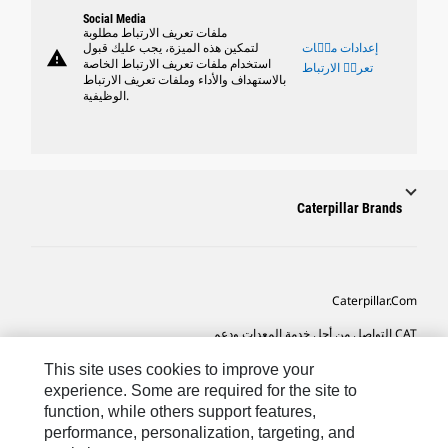
Social Media
ملفات تعريف الارتباط مطلوبة
إعدادات ملٝات
لتمكين هذه الميزة، يجب عليك قبول
warning
استخدام ملفات تعريف الارتباط الخاصة
تعريٝ الارتباط
بالاستهداف والأداء وملفات تعريف الارتباط
الوظيفية.
Caterpillar Brands
Caterpillar.com
CAT التواصل من أجل خدمة المعدات ودعم
تفضيلات التسويق الخاصة بي
This site uses cookies to improve your
experience. Some are required for the site to
خريطة الموقع
function, while others support features,
performance, personalization, targeting, and
Cookie Settings