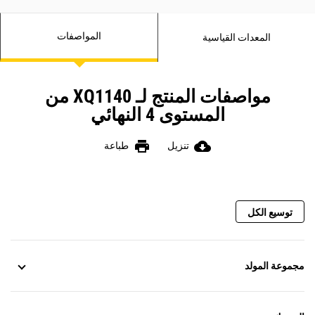
المواصفات
المعدات القياسية
مواصفات المنتج لـ XQ1140 من
المستوى 4 النهائي
print
cloud_download
تنزيل
طباعة
توسيع الكل
مجموعة المولد