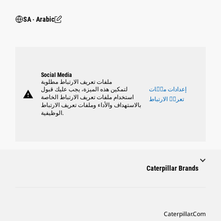
SA ‧ Arabic
Social Media
ملفات تعريف الارتباط مطلوبة
إعدادات ملٝات
لتمكين هذه الميزة، يجب عليك قبول
warning
استخدام ملفات تعريف الارتباط الخاصة
تعريٝ الارتباط
بالاستهداف والأداء وملفات تعريف الارتباط
الوظيفية.
Caterpillar Brands
Caterpillar.com