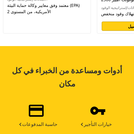
معتمد وفق معايير وكالة حماية البيئة (EPA)
اثات/إستراتيجية الوقود
الأمريكية، من المستوى 2
هلاك وقود منخفض
يل
أدوات ومساعدة من الخبراء في كل
مكان
خيارات التأجير
حاسبة المدفوعات