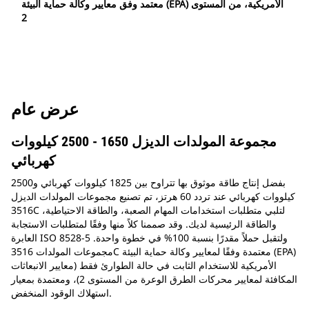
معتمد وفق معايير وكالة حماية البيئة (EPA) الأمريكية، من المستوى
2
عرض عام
مجموعة المولدات الديزل 1650 - 2500 كيلووات
كهربائي
بفضل إنتاج طاقة موثوق بها تتراوح بين 1825 كيلووات كهربائي و2500
كيلووات كهربائي عند تردد 60 هرتز، تم تصنيع مجموعات المولدات الديزل
3516C لتلبي متطلبات استخدامات المهام الصعبة، والطاقة الاحتياطية،
والطاقة الرئيسية لديك. وقد صممنا كلاً منها وفقًا لمتطلبات الاستجابة
العابرة ISO 8528-5 ولتقبل حملاً مقدرًا بنسبة 100% في خطوة واحدة.
مجموعات المولدات 3516C معتمدة وفقًا لمعايير وكالة حماية البيئة (EPA)
الأمريكية للاستخدام الثابت في حالة الطوارئ فقط (معايير الانبعاثات
المكافئة لمعايير محركات الطرق الوعرة من المستوى 2)، ومعتمدة بمعيار
استهلاك الوقود المنخفض.