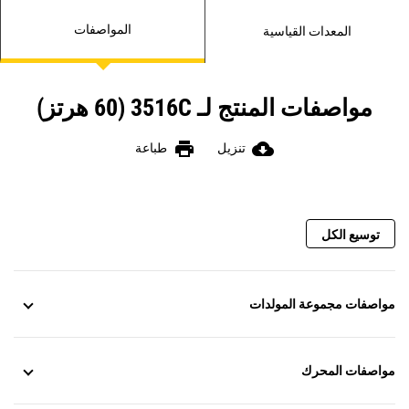
المواصفات
المعدات القياسية
مواصفات المنتج لـ 3516C (60 هرتز)
print
cloud_download
تنزيل
طباعة
توسيع الكل
مواصفات مجموعة المولدات
مواصفات المحرك