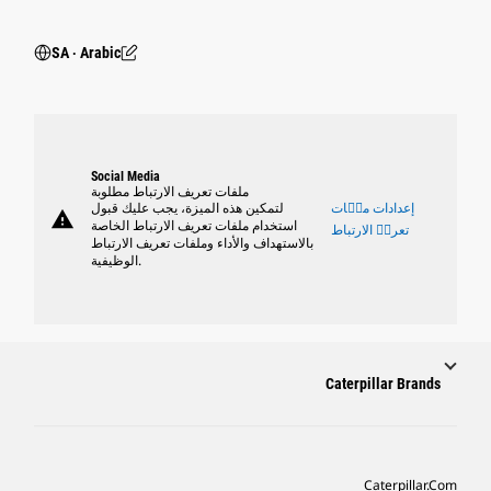
SA ‧ Arabic
Social Media
ملفات تعريف الارتباط مطلوبة
إعدادات ملٝات
لتمكين هذه الميزة، يجب عليك قبول
warning
استخدام ملفات تعريف الارتباط الخاصة
تعريٝ الارتباط
بالاستهداف والأداء وملفات تعريف الارتباط
الوظيفية.
Caterpillar Brands
Caterpillar.com