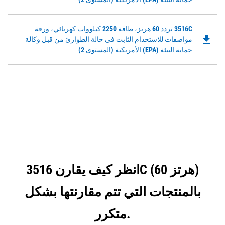
in
a
Downloadable
3516C تردد 60 هرتز، طاقة 2250 كيلووات كهربائي، ورقة
New
file_download
PDF
مواصفات للاستخدام الثابت في حالة الطوارئ من قبل وكالة
Tab
Opens
حماية البيئة (EPA) الأمريكية (المستوى 2)
in
a
New
Tab
انظر كيف يقارن 3516C (60 هرتز)
بالمنتجات التي تتم مقارنتها بشكل
متكرر.