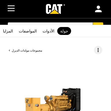
person
SEARCH
search
جولة
الأدوات
المواصفات
المزايا
more_vert
مجموعات مولدات الديزل