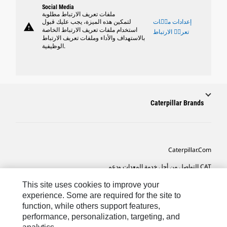
Social Media
ملفات تعريف الارتباط مطلوبة
إعدادات ملٝات
لتمكين هذه الميزة، يجب عليك قبول
warning
استخدام ملفات تعريف الارتباط الخاصة
تعريٝ الارتباط
بالاستهداف والأداء وملفات تعريف الارتباط
الوظيفية.
Caterpillar Brands
Caterpillar.com
CAT التواصل من أجل خدمة المعدات ودعم
تفضيلات التسويق الخاصة بي
This site uses cookies to improve your
experience. Some are required for the site to
خريطة الموقع
function, while others support features,
performance, personalization, targeting, and
Cookie Settings