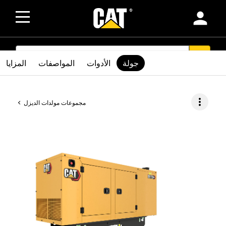
person
SEARCH
search
جولة
الأدوات
المواصفات
المزايا
more_vert
مجموعات مولدات الديزل