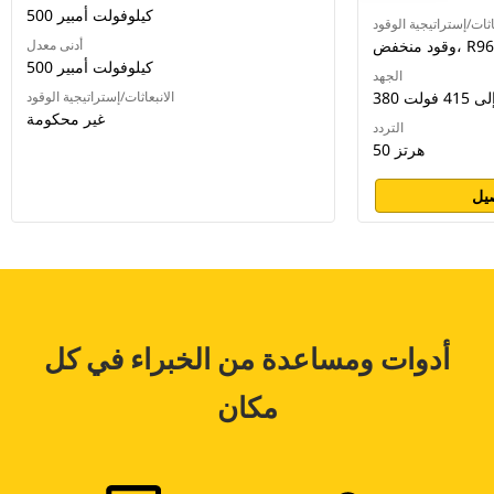
500 كيلوفولت أمبير
اثات/إستراتيجية الوقود
R96/EUIII
أدنى معدل
500 كيلوفولت أمبير
الجهد
3 إلى 415 فولت
الانبعاثات/إستراتيجية الوقود
غير محكومة
التردد
50 هرتز
يل
أدوات ومساعدة من الخبراء في كل
مكان