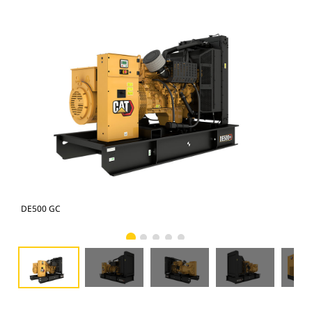
DE500 GC
DE5