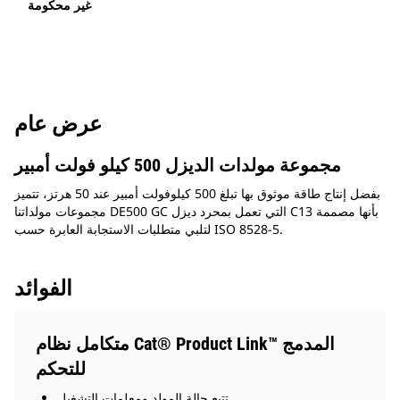
غير محكومة
عرض عام
مجموعة مولدات الديزل 500 كيلو فولت أمبير
بفضل إنتاج طاقة موثوق بها تبلغ 500 كيلوفولت أمبير عند 50 هرتز، تتميز
مجموعات مولداتنا DE500 GC التي تعمل بمحرد ديزل C13 بأنها مصممة
لتلبي متطلبات الاستجابة العابرة حسب ISO 8528-5.
الفوائد
متكامل نظام Cat® Product Link™ المدمج
للتحكم
تتبع حالة المولد ومعلمات التشغيل