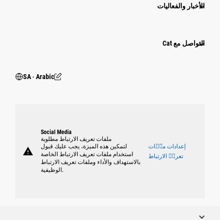
الأخبار والفعاليات
التواصل مع Cat
SA ‧ Arabic
Social Media
ملفات تعريف الارتباط مطلوبة
إعدادات ملٝات
لتمكين هذه الميزة، يجب عليك قبول
warning
استخدام ملفات تعريف الارتباط الخاصة
تعريٝ الارتباط
بالاستهداف والأداء وملفات تعريف الارتباط
الوظيفية.