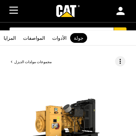
person
SEARCH
search
جولة
الأدوات
المواصفات
المزايا
more_vert
مجموعات مولدات الديزل