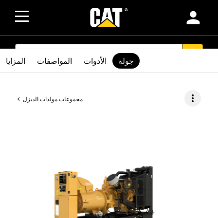
person
SEARCH
search
جولة
الأدوات
المواصفات
المزايا
more_vert
مجموعات مولدات الديزل