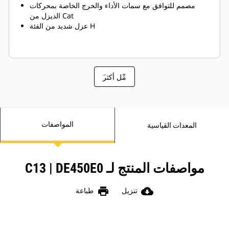
مصمم للتوافق مع سمات الأداء والخرج الخاصة بمحركات
الديزل من Cat
عزل شديد من الفئة H
َمِّل أكثر
المواصفات
المعدات القياسية
مواصفات المنتج لـ C13 | DE450E0
print
cloud_download
تنزيل
طباعة