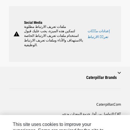
Social Media
ملفات تعريف الارتباط مطلوبة
إعدادات ملٝات
لتمكين هذه الميزة، يجب عليك قبول
warning
استخدام ملفات تعريف الارتباط الخاصة
تعريٝ الارتباط
بالاستهداف والأداء وملفات تعريف الارتباط
الوظيفية.
Caterpillar Brands
Caterpillar.com
CAT التواصل من أجل خدمة المعدات ودعم
تفضيلات التسويق الخاصة بي
This site uses cookies to improve your