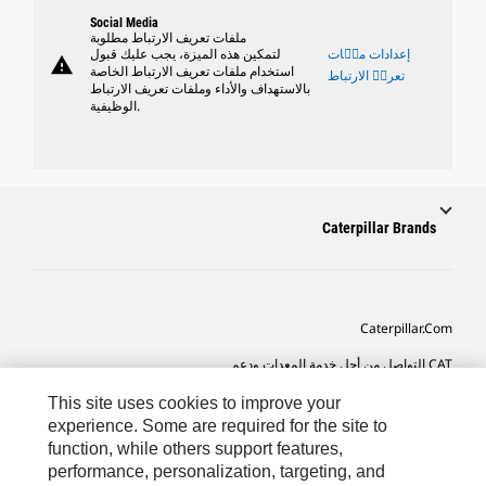
Social Media
ملفات تعريف الارتباط مطلوبة
إعدادات ملٝات
لتمكين هذه الميزة، يجب عليك قبول
warning
استخدام ملفات تعريف الارتباط الخاصة
تعريٝ الارتباط
بالاستهداف والأداء وملفات تعريف الارتباط
الوظيفية.
Caterpillar Brands
Caterpillar.com
CAT التواصل من أجل خدمة المعدات ودعم
تفضيلات التسويق الخاصة بي
This site uses cookies to improve your
experience. Some are required for the site to
خريطة الموقع
function, while others support features,
performance, personalization, targeting, and
Cookie Settings