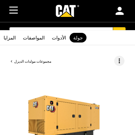
person
SEARCH
search
جولة
الأدوات
المواصفات
المزايا
more_vert
مجموعات مولدات الديزل