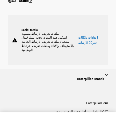
SA ‧ Arabic
Social Media
ملفات تعريف الارتباط مطلوبة
إعدادات ملٝات
لتمكين هذه الميزة، يجب عليك قبول
warning
استخدام ملفات تعريف الارتباط الخاصة
تعريٝ الارتباط
بالاستهداف والأداء وملفات تعريف الارتباط
الوظيفية.
Caterpillar Brands
Caterpillar.com
CAT التواصل من أجل خدمة المعدات ودعم