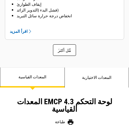
إيقاف الطوارئ
فشل البدء (التدوير الزائد)
انخفاض درجة حرارة سائل التبريد
انخفاض مستوى سائل التبريد
اقرأ المزيد
َمِّل أكثر
المعدات القياسية
المعدات الاختيارية
لوحة التحكم EMCP 4.3 المعدات
القياسية
print
طباعة