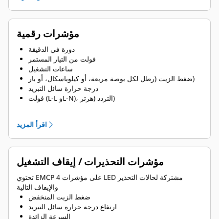
مؤشرات رقمية
دورة في الدقيقة
فولت من التيار المستمر
ساعات التشغيل
ضغط الزيت (رطل لكل بوصة مربعة، أو كيلوباسكال، أو بار)
درجة حرارة سائل التبريد
فولت (L-L وL-N)، التردد (هرتز)
- أمبير (لكل طور والمتوسط)
كيلووات كهربائي، كيلوفولت أمبير، كيلوفولت أمبير تفاعلي،
اقرأ المزيد
كيلووات-ساعة، كيلووات%، معامل الطاقة
مؤشرات التحذيرات / إيقاف التشغيل
تحتوي EMCP 4 على مؤشرات LED مشتركة لحالات التحذير
والإيقاف التالية
ضغط الزيت المنخفض
ارتفاع درجة حرارة سائل التبريد
السرعة الزائدة