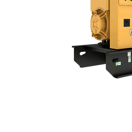
C7.1 | DE220E0
مزايا
تغيير الموديل