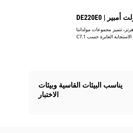
 إنتاج طاقة موثوق بها تبلغ 220 كيلوفولت أمبير عند 50 هرتز، تتميز مجموعات مولداتنا DE220E0 التي تعمل بمحرك ديزل
يناسب البيئات القاسية وبيئات
الاختبار