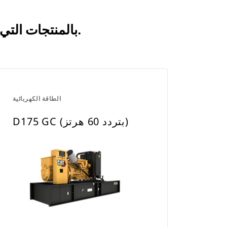
انظر كيف يقارن C7.1 | DE220E0 بالمنتجات التي تتم مقارنتها بشكل متكرر.
الطاقة الكهربائية
D175 GC (بتردد 60 هرتز)