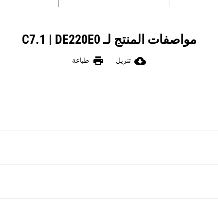
مواصفات المنتج لـ C7.1 | DE220E0
print
cloud_download
تنزيل
طباعة