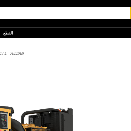
القطع
C7.1 | DE220E0