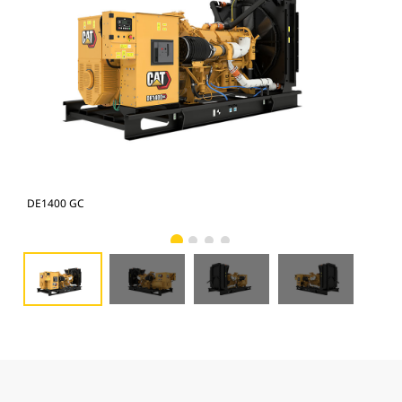
DE1400 GC
DE1