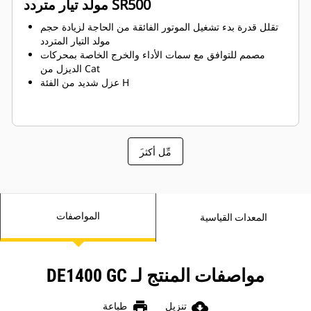
مولد تيار متردد SR500
تقلل قدرة بدء تشغيل الموتور الفائقة من الحاجة لزيادة حجم
مولد التيار المتردد
مصمم للتوافق مع سمات الأداء والخرج الخاصة بمحركات
الديزل من Cat
عزل شديد من الفئة H
َمِّل أكثر
المواصفات
المعدات القياسية
مواصفات المنتج لـ DE1400 GC
print
cloud_download
تنزيل
طباعة