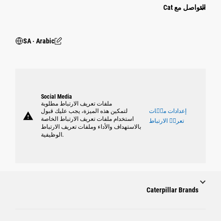
التواصل مع Cat
SA ‧ Arabic
Social Media
ملفات تعريف الارتباط مطلوبة
إعدادات ملٝات
لتمكين هذه الميزة، يجب عليك قبول
warning
استخدام ملفات تعريف الارتباط الخاصة
تعريٝ الارتباط
بالاستهداف والأداء وملفات تعريف الارتباط
الوظيفية.
Caterpillar Brands