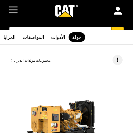
person
SEARCH
search
جولة
الأدوات
المواصفات
المزايا
more_vert
مجموعات مولدات الديزل