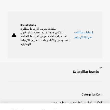
Social Media
ملفات تعريف الارتباط مطلوبة
إعدادات ملٝات
لتمكين هذه الميزة، يجب عليك قبول
warning
استخدام ملفات تعريف الارتباط الخاصة
تعريٝ الارتباط
بالاستهداف والأداء وملفات تعريف الارتباط
الوظيفية.
Caterpillar Brands
Caterpillar.com
CAT التواصل من أجل خدمة المعدات ودعم