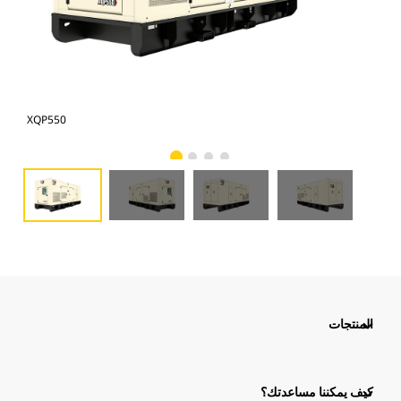
XQP550
XQP
المنتجات
كيف يمكننا مساعدتك؟