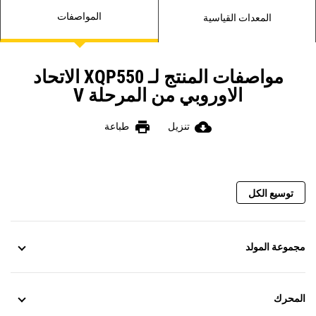
المواصفات
المعدات القياسية
مواصفات المنتج لـ XQP550 الاتحاد
الاوروبي من المرحلة V
print
cloud_download
تنزيل
طباعة
توسيع الكل
مجموعة المولد
المحرك