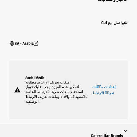
التواصل مع Cat
SA ‧ Arabic
Social Media
ملفات تعريف الارتباط مطلوبة
إعدادات ملٝات
لتمكين هذه الميزة، يجب عليك قبول
warning
استخدام ملفات تعريف الارتباط الخاصة
تعريٝ الارتباط
بالاستهداف والأداء وملفات تعريف الارتباط
الوظيفية.
Caterpillar Brands