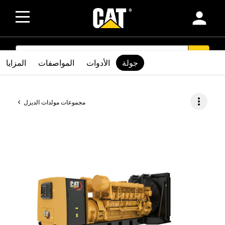
person
SEARCH
search
جولة
الأدوات
المواصفات
المزايا
more_vert
مجموعات مولدات الديزل