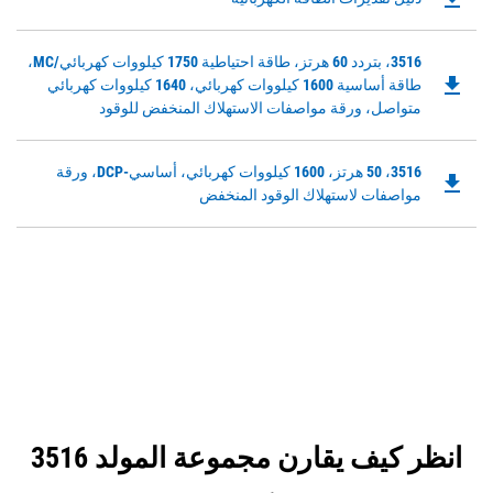
PDF
Opens
Downloadable
3516، بتردد 60 هرتز، طاقة احتياطية 1750 كيلووات كهربائي/MC،
in
file_download
PDF
طاقة أساسية 1600 كيلووات كهربائي، 1640 كيلووات كهربائي
a
Opens
متواصل، ورقة مواصفات الاستهلاك المنخفض للوقود
New
in
Tab
a
Downloadable
3516، 50 هرتز، 1600 كيلووات كهربائي، أساسي-DCP، ورقة
New
file_download
PDF
مواصفات لاستهلاك الوقود المنخفض
Tab
Opens
in
a
New
Tab
انظر كيف يقارن مجموعة المولد 3516