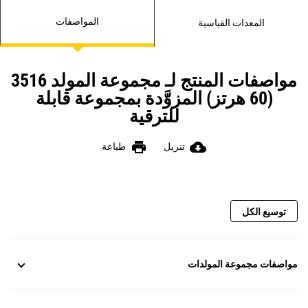
المواصفات
المعدات القياسية
مواصفات المنتج لـ مجموعة المولد 3516
(60 هرتز) المزوَّدة بمجموعة قابلة
للترقية
print
cloud_download
تنزيل
طباعة
توسيع الكل
مواصفات مجموعة المولدات