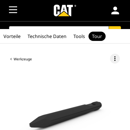
person
SEARCH
search
Vorteile
Technische Daten
Tools
Tour
more_vert
Werkzeuge