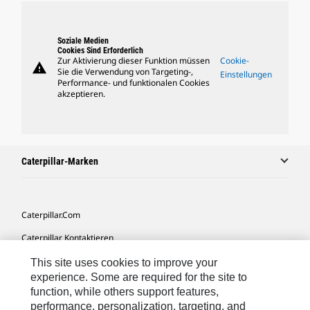
Soziale Medien
Cookies Sind Erforderlich
Zur Aktivierung dieser Funktion müssen
Cookie-
warning
Sie die Verwendung von Targeting-,
Einstellungen
Performance- und funktionalen Cookies
akzeptieren.
Caterpillar-Marken
Caterpillar.com
Caterpillar Kontaktieren
Meine Marketing-Präferenzen
This site uses cookies to improve your
experience. Some are required for the site to
Seitenübersicht
function, while others support features,
performance, personalization, targeting, and
Cookie Settings