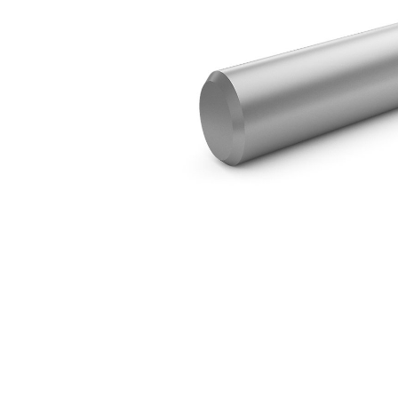
H55 Stumpfmeißel
Vort
Modell wechseln