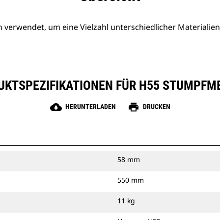
erwendet, um eine Vielzahl unterschiedlicher Materialien
KTSPEZIFIKATIONEN FÜR H55 STUMPFME
cloud_download
print
HERUNTERLADEN
DRUCKEN
58 mm
550 mm
11 kg