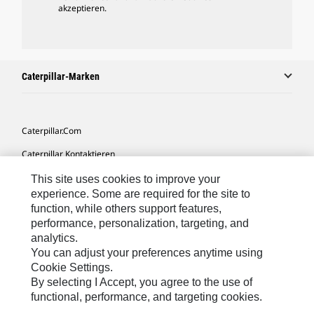
akzeptieren.
Caterpillar-Marken
Caterpillar.com
Caterpillar Kontaktieren
Meine Marketing-Präferenzen
This site uses cookies to improve your
experience. Some are required for the site to
Seitenübersicht
function, while others support features,
performance, personalization, targeting, and
Cookie Settings
analytics.
Rechtliche Hinweise
You can adjust your preferences anytime using
Cookie Settings.
Datenschutz
By selecting I Accept, you agree to the use of
functional, performance, and targeting cookies.